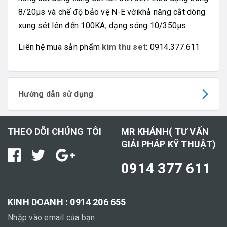
8/20µs và chế độ bảo vệ N-E vớikhả năng cắt dòng
xung sét lên đến 100KA, dạng sóng 10/350µs
Liên hệ mua sản phẩm
kim thu set
: 0914.377.611
Hướng dẫn sử dụng
THEO DÕI CHÚNG TÔI
MR KHÁNH( TƯ VẤN
GIẢI PHÁP KỸ THUẬT)
0914 377 611
KINH DOANH : 0914 206 655
Nhập vào email của bạn