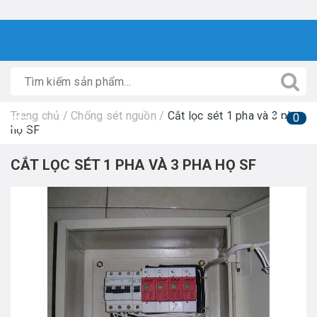
Trang chủ
/
Chống sét nguồn
/
Cắt lọc sét 1 pha và 3 pha
0
họ SF
CẮT LỌC SÉT 1 PHA VÀ 3 PHA HỌ SF