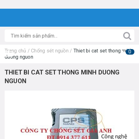
Trang chủ
/
Chống sét nguồn
/
Thiet bi cat set thong minh
0
duong nguon
THIET BI CAT SET THONG MINH DUONG
NGUON