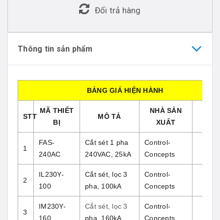
Đổi trả hàng
Thông tin sản phẩm
BẢNG GIÁ HIỆN HÀNH
MÃ THIẾT
NHÀ SẢN
GIÁ
STT
MÔ TẢ
BỊ
XUẤT
(USD
FAS-
Cắt sét 1 pha
Control-
1
240AC
240VAC, 25kA
Concepts
IL230Y-
Cắt sét, lọc 3
Control-
2
100
pha, 100kA
Concepts
IM230Y-
Cắt sét, lọc 3
Control-
3
160
pha, 160kA
Concepts